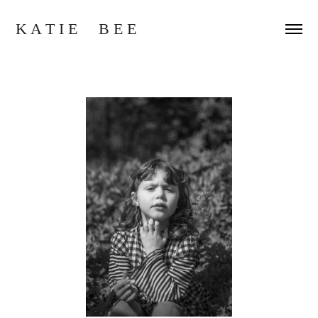
K A T I E     B E E